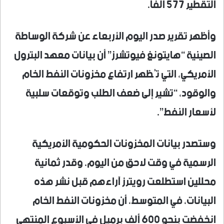
التقطير 577 ألفا.
وأظهر تقرير صدر اليوم الأربعاء عن شركة الوساطة
الصينية “هايتونغ فيوتشرز” أن بيانات معهد البترول
الأمريكي، التي تُظهر ارتفاع مخزونات النفط الخام
والوقود، “تشير إلى ضعف الطلب وتوقعات سلبية
لأسعار النفط”.
وستصدر بيانات المخزونات الحكومية الأمريكية
الرسمية في وقت لاحق من اليوم. وقدر ثمانية
محللين استطلعت رويترز آراءهم قبل نشر هذه
البيانات، في المتوسط، أن مخزونات النفط الخام
انخفضت بنحو 600 ألف برميل في الأسبوع المنتهي