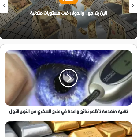
الين يتراجع.. والدولار قرب مستويات متدنية
تقنية
متقدمة
تُظهر
نتائج
واعدة
في
علاج
السكري
من
النوع
تقنية متقدمة تُظهر نتائج واعدة في علاج السكري من النوع الأول
الأول
الذهب
والفضة