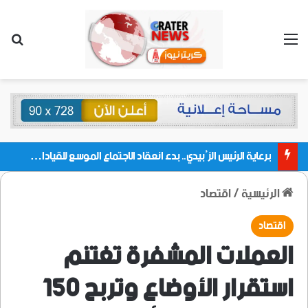
القائمة
بحث
برعاية الرئيس الزُبيدي.. بدء انعقاد الاجتماع الموسع للقيادات المحلية بالعاصمة ولمديريات وكتل مجلس العموم ومنسقيات الجامعة بالعاصمة عدن
الرئيسية
/
اقتصاد
اقتصاد
العملات المشفرة تغتنم
استقرار الأوضاع وتربح 150