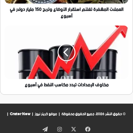
دولار
في
العملات المشفرة تغتنم استقرار الأوضاع وتربح 150 مليار دولار في
أسبوع
أسبوع
مخاوف
الإمدادات
تبدد
مكاسب
النفط
في
أسبوع
مخاوف الإمدادات تبدد مكاسب النفط في أسبوع
© حقوق النشر 2026، جميع الحقوق محفوظة | موقع كريتر نيوز |
Crater New
|
فيسبوك
‫X
انستقرام
تيلقرام