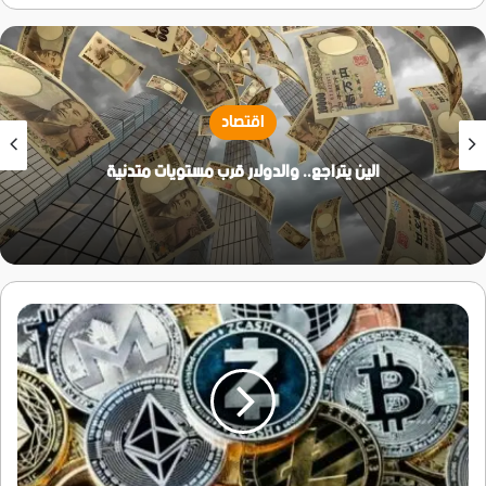
اقتصاد
الين يتراجع.. والدولار قرب مستويات متدنية
العملات
المشفرة
تغتنم
استقرار
الأوضاع
وتربح
150
مليار