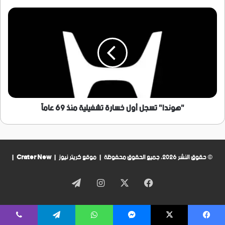
"هوندا"
تسجل
أول
خسارة
تشغيلية
منذ
69
عاماً
"هوندا" تسجل أول خسارة تشغيلية منذ 69 عاماً
© حقوق النشر 2026، جميع الحقوق محفوظة | موقع كريتر نيوز |
Crater New
|
فيسبوك
‫X
انستقرام
تيلقرام
يسبوك
‫X
ماسنجر
واتساب
تيلقرام
ڤايبر