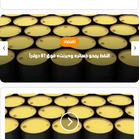
اقتصاد
النفط يمحو خسائره و«برنت» فوق 81 دولاراً
أسعار
النفط
ترتفع
1%
متأثرة
بتطورات
المنطقة