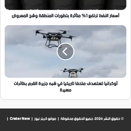
وشح
المعروض
أسعار النفط ترتفع 1% متأثرة بتطورات المنطقة وشح المعروض
أوكرانيا
تستهدف
متحفا
تاريخيا
في
شبه
جزيرة
القرم
بطائرات
مسيرة
أوكرانيا تستهدف متحفا تاريخيا في شبه جزيرة القرم بطائرات
مسيرة
© حقوق النشر 2026، جميع الحقوق محفوظة | موقع كريتر نيوز |
Crater New
|