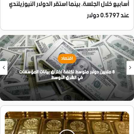
أسابيع خلال الجلسة، بينما استقر الدولار النيوزيلندي
عند 0.5797 دولار
اقتصاد
8 ملايين دولار متوسط تكلفة اختراق بيانات المؤسسات
في الشرق الأوسط
الذهب
ينتعش
من
أدنى