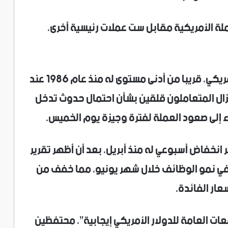
ملة الأمريكية ‌مقابل ست عملات رئيسية أخرى،
واستقر الين ‌عند 161.57 مقابل الدولار الأمريكي، قريبا من أدنى مستوى ​له منذ ‌عام 1986 ​عند
ذ لا يزال المتعاملون قلقين بشأن احتمال حدوث تدخل
راء إلى صعود العملة لفترة وجيزة يوم الخميس.
ر انخفاض أسبوعي له منذ أبريل، بعد أن أظهر تقرير
 في نمو الوظائف خلال شهر يونيو، مما ‌خفف من
ار الفائدة.
ات العامة للدولار الأمريكي إيجابية”، محتفظين