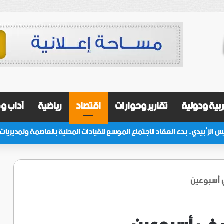
بية ودولية
تقارير وحوارات
اقتصاد
رياضية
آداب و
 أسبوعين