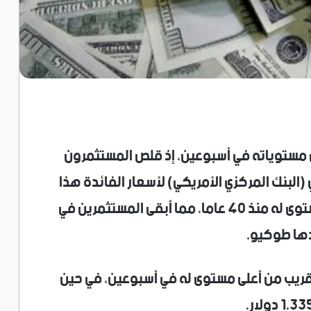
نى مستوياته في ‌أسبوعين، ​إذ قلص المستثمرون
البنك المركزي الأمريكي) لأسعار الفائدة هذا
العام، في حين ظل الين بالقرب من أدنى مستوى له منذ 40 عاما، مما أبقى ⁠المستثمرين في
خذها طوكيو.
، وهو مستوى قريب من أعلى ‌مستوى له في أسبوعين، في حين