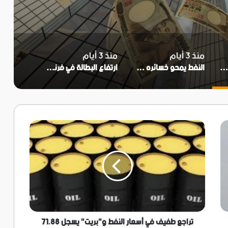
منذ 3 أيام
منذ 3 أيام
لين يتراجع.. والدولار قرب مستويات متدنية
النفط يمحو خسائره و«برنت» فوق 81 دولاراً
ارتفاع البطالة في فرنسا خلال الربع الثاني إلى أعلى معدلاتها منذ أواخر 2020
تراجع
طفيف
في
أسعار
النفط
و"بريت"
يسجل
71.88
دولار
للبرميل
تراجع طفيف في أسعار النفط و"بريت" يسجل 71.88