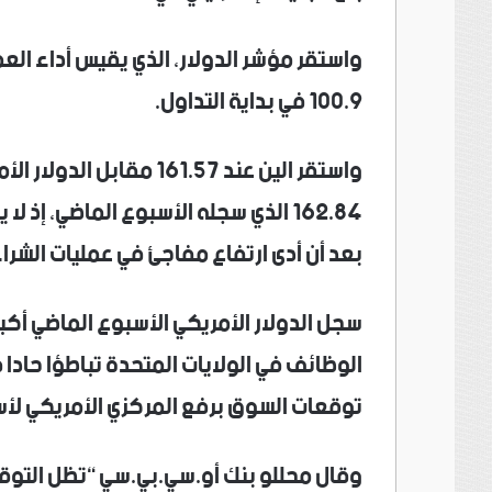
واستقر مؤشر الدولار، ‌الذي يقيس أداء الع
100.9 في ‌بداية التداول.
162.84 الذي سجله ⁠الأسبوع الماضي، إ
بعد أن ​أدى ⁠ارتفاع مفاجئ ⁠في عمليات الش
سجل الدولار الأمريكي الأسبوع ⁠الماضي أكب
الوظائف في الولايات المتحدة تباطؤا حادا
توقعات السوق برفع المركزي الأمريكي لأسع
وقال ​محللو بنك أو.سي.بي.سي “تظل التوقع