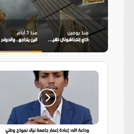
منذ يومين
منذ 3 أيام
كاي إنترناشونال تشيد بقوة سوق السيارات المصري وتقرر تخصيص إدارة مباشرة
ا
وداعة
الله:
إعادة
إعمار
جامعة
نيالا
نموذج
وطني
ينبغي
تعميمه
وداعة الله: إعادة إعمار جامعة نيالا نموذج وطني