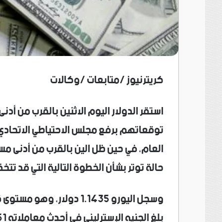
كريترنيوز /متابعات /وكالات
استقر الدولار اليوم ​الاثنين بالقرب من أد
توقعاتهم برفع مجلس الاحتياطي الاتحادي (
حالة توتر بشأن الخطوة التالية التي قد تت
وسجل اليورو 1.1435 دولار
بلغ الجنيه الإسترليني في أحدث معاملاته 1.3351 دولار.