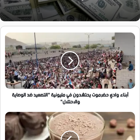
أبناء
وادي
حضرموت
يحتشدون
في
مليونية
"التصعيد
ضد
الوصاية
والاحتلال"
أبناء وادي حضرموت يحتشدون في مليونية "التصعيد ضد الوصاية
والاحتلال"
ثروة
مخفية..
"كنز"
الكاكاو