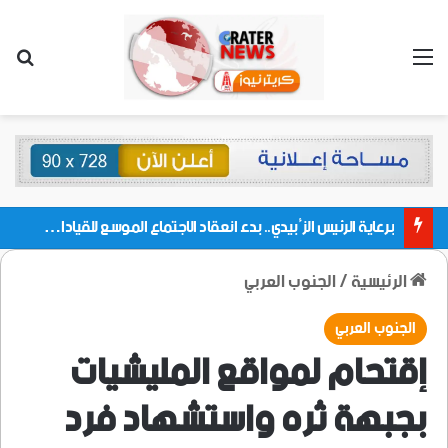
القائمة
بحث
برعاية الرئيس الزُبيدي.. بدء انعقاد الاجتماع الموسع للقيادات المحلية بالعاصمة ولمديريات وكتل مجلس العموم ومنسقيات الجامعة بالعاصمة عدن
الرئيسية
/
الجنوب العربي
الجنوب العربي
إقتحام لمواقع المليشيات
بجبهة ثره واستشهاد فرد