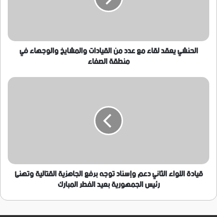
من
القيادات
والمشايخ
والوجهاء
في
الحنشي يعقد لقاء مع عدد من القيادات والمشايخ والوجهاء في
منطقة
منطقة الصفاء
الصفاء
قيادة
اللواء
الثاني
دعم
وإسناد
توجه
برفع
الجاهزية
القتالية
وتهنئ
قيادة اللواء الثاني دعم وإسناد توجه برفع الجاهزية القتالية وتهنئ
رئيس
رئيس الجمهورية بعيد الفطر المبارك
الجمهورية
بعيد
الفطر