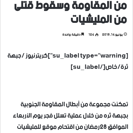
من المقاومة وسقوط قتلى
من المليشيات
يونيو 14, 2018
124
دقيقة واحدة
[su_label type=”warning”]كريترنيوز /جبهة
ثرة/خاص[/su_label]
تمكنت مجموعة من أبطال المقاومة الجنوبية
بجبهة ثره من خلال عملية تسلل فجر يوم الأربعاء
الموافق 28رمضان من اقتحام موقع للمليشيات