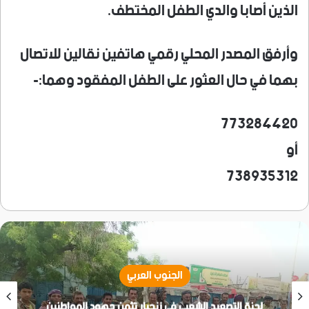
الذين أصابا والدي الطفل المختطف.
وأرفق المصدر المحلي رقمي هاتفين نقالين للاتصال
بهما في حال العثور على الطفل المفقود وهما:-
773284420
أو
738935312
الجنوب العربي
لجنة التصعيد الشعبي في زنجبار تثمن جهود المواطنين