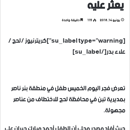
يعثر عليه
يونيو 14, 2018
115
دقيقة واحدة
[su_label type=”warning”]كريترنيوز /لحج /
علاء بدر[/su_label]
تعرض فجر اليوم الخميس طفل في منطقة بئر ناصر
بمديرية تبن في محافظة لحج للاختطاف من عناصر
مجهولة.
حيث أفاد مصدر محلي أن الطفل أحمد مبارك جبران علي