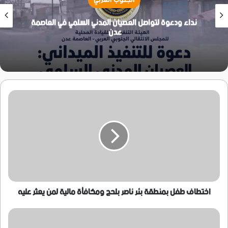
نداء ودعوة لتواصل العصيان المدني السلمي في العاصمة
عدن
اختطاف
طفل
بمنطقة
بئر
ناصر
بلحج
ومكافأة
مالية
لمن
يعثر
اختطاف طفل بمنطقة بئر ناصر بلحج ومكافأة مالية لمن يعثر عليه
عليه
أمطار
بأرياف