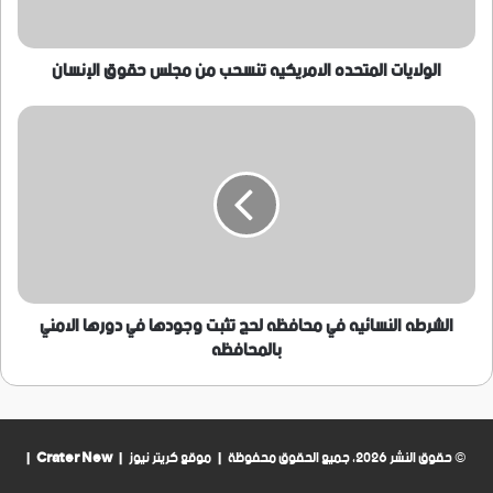
الإنسان
الولايات المتحده الامريكيه تنسحب من مجلس حقوق الإنسان
الشرطه
النسائيه
في
محافظه
لحج
تثبت
وجودها
في
دورها
الامني
الشرطه النسائيه في محافظه لحج تثبت وجودها في دورها الامني
بالمحافظه
بالمحافظه
© حقوق النشر 2026، جميع الحقوق محفوظة | موقع كريتر نيوز |
Crater New
|