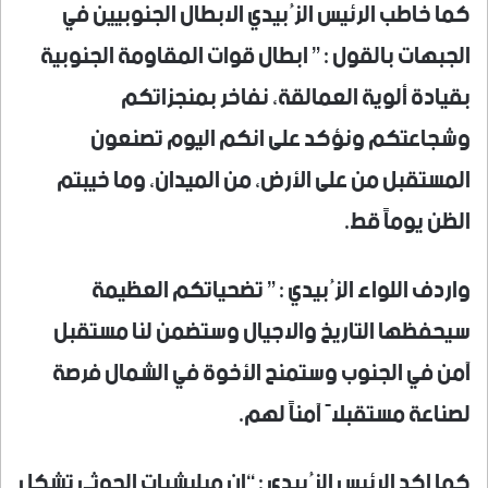
كما خاطب الرئيس الزُبيدي الابطال الجنوبيين في
الجبهات بالقول : ” ابطال قوات المقاومة الجنوبية
بقيادة ألوية العمالقة، نفاخر بمنجزاتكم
وشجاعتكم ونؤكد على انكم اليوم تصنعون
المستقبل من على الأرض، من الميدان، وما خيبتم
الظن يوماً قط.
واردف اللواء الزُبيدي : ” تضحياتكم العظيمة
سيحفظها التاريخ والاجيال وستضمن لنا مستقبل
آمن في الجنوب وستمنح الأخوة في الشمال فرصة
لصناعة مستقبلاً آمناً لهم.
كما اكد الرئيس الزُبيدي : “ان ميليشيات الحوثي تشكل