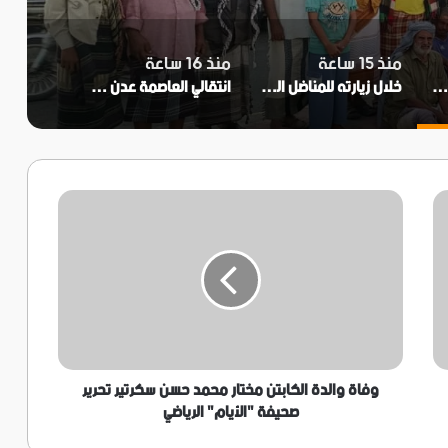
منذ 15 ساعة
منذ 16 ساعة
جنة التصعيد الشعبي في زنجبار تثمن جهود المواطنين والتجار في إنجاح العصيان المدني بالمديرية
خلال زيارته للمناضل اللواء ناصر النوبة..الحالمي ويؤكد اهتمام المجلس الانتقالي برموز الثورة الجنوبية
انتقالي العاصمة عدن يعلن تأييده لدعوات العصيان المدني ومطالب النقابات الجنوبية
وفاة
والدة
الكابتن
مختار
محمد
حسن
سكرتير
تحرير
صحيفة
"الأيام"
وفاة والدة الكابتن مختار محمد حسن سكرتير تحرير
الرياضي
صحيفة "الأيام" الرياضي