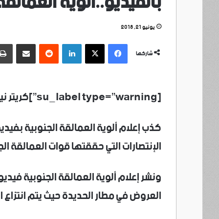
بالفيديو..ألوية العمالق
يونيو 21, 2018
فيسبوك
‫X
لينكدإن
مشاركة عبر البريد
شاركها
[su_label type=”warning”]كريتر نيوز /الحديدة /خاص[/su_label]
كذب إعلام ألوية العمالقة الجنوبية بفيديو
الإنتصارات التي حققتها قوات العمالقة الج
ونشر إعلام ألوية العمالقة الجنوبية فيد
العروض في مطار الحديدة حيث يتم انتزاع ال