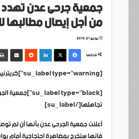
جمعية جرحى عدن تهدد و
من أجل إيصال مطالبها ل
يونيو 21, 2018
فيسبوك
‫X
لينكدإن
مشاركة عبر البريد
شاركها
[su_label type=”warning”]كريترنيوز /عدن /خاص[/su_label]
[bel type=”black
تجاهلها[/su_label]
أعلنت جمعية الجرحى عدن بأنها أن لم توص
فانها ستخرج بمضاهرة احتجاجية أمام بوابة