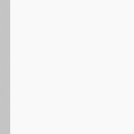
منذ 18 ساعة
خلال زيارته للمناضل اللواء ناصر النوبة..الحالمي ويؤكد اهت
الجنوبية