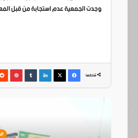
وجدت الجمعية عدم استجابة من قبل المع
فيسبوك
‫X
لينكدإن
بينتي
شاركها
أ
ال