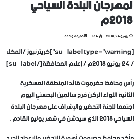
لمهرجان البلدة السياحي
2018م
يونيو 24, 2018
134
دقيقة واحدة
[su_label type=”warning”]كريترنيوز /المكلا
/ 24 يونيو 2018م / إعلام المحافظة[/su_label]
رأس محافظ حضرموت قائد المنطقة العسكرية
الثانية اللواء الركن فرج سالمين البحسني اليوم
اجتمعاً للجنة التحضير والإشراف على مهرجان البلدة
السياحي 2018 الذي سيدشن في شهر يوليو القادم .
وأكد محافظ حضرموت أهمية التحضير والاعداد الجيد