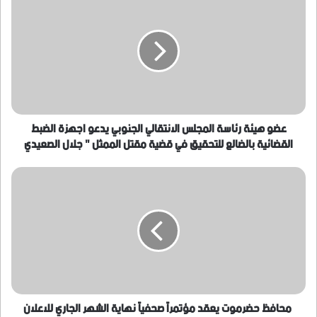
هيئة
رئاسة
المجلس
الانتقالي
الجنوبي
يدعو
اجهزة
الضبط
القضائية
عضو هيئة رئاسة المجلس الانتقالي الجنوبي يدعو اجهزة الضبط
بالضالع
القضائية بالضالع للتحقيق في قضية مقتل الممثل " جلال الصعيدي
للتحقيق
في
محافظ
قضية
حضرموت
مقتل
يعقد
الممثل
مؤتمراً
"
صحفياً
جلال
نهاية
الصعيدي
الشهر
الجاري
للاعلان
عن
محافظ حضرموت يعقد مؤتمراً صحفياً نهاية الشهر الجاري للاعلان