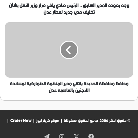
وزير
وجه بعودة المدير السابق .. الرئيس هادي يلغي قرار وزير النقل بشأن
النقل
تكليف مدير جديد لمطار عدن
بشأن
تكليف
محافظ
مدير
محافظة
جديد
الحديدة
لمطار
يلتقي
عدن
مدير
المنظمة
الدنماركية
لمساندة
اللاجئين
بالعاصمة
محافظ محافظة الحديدة يلتقي مدير المنظمة الدنماركية لمساندة
عدن
اللاجئين بالعاصمة عدن
© حقوق النشر 2026، جميع الحقوق محفوظة | موقع كريتر نيوز |
Crater New
|
فيسبوك
‫X
انستقرام
تيلقرام