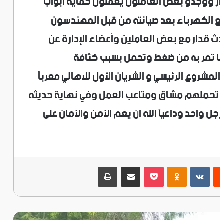
ر ووجدو بعض العاملون يعملون حماية ابواب
ع الكهرباء بعد صيانته من قبل المهندسون
ث قدار مع بعض العاملين وأعضاء الإدارة عن
ا تمر به من ضغط وتحمل بسبب كثافة
لمشروع الرئيسي و الشريان الأول للاهالي معربآ
ى تحملهم مشاق ومتاعب العمل وفي نهاية حديثه
 واحد وداعيآ الله ان يعم الأمن والأمان على
ريست
‫Pocket
Odnoklassniki
مشاركة عبر البريد
طباعة