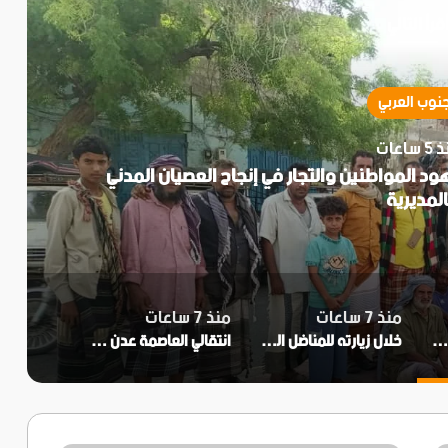
قرأ التالي
جنوب العربي
 ساعات
ود المواطنين والتجار في إنجاح العصيان المدني
المديرية
منذ 7 ساعات
منذ 7 ساعات
جنة التصعيد الشعبي في زنجبار تثمن جهود المواطنين والتجار في إنجاح العصيان المدني بالمديرية
خلال زيارته للمناضل اللواء ناصر النوبة..الحالمي ويؤكد اهتمام المجلس الانتقالي برموز الثورة الجنوبية
انتقالي العاصمة عدن يعلن تأييده لدعوات العصيان المدني ومطالب النقابات الجنوبية