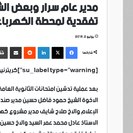
مدير عام سرار وبعض الش
تفقدية لمحطة الكهرباء 
يوليو 2, 2018
فيسبوك
‫X
لينكدإن
مشاركة عبر البريد
شاركها
[su_label type=”warning”]كريترنيوز /ابين – سرار/صالح البخيتي[/su_label]
بعد عملية تدشين امتحانات الثانوية العامة
الاخوة الشيخ حمود فاضل حسين مدير صندوق
الإعلام والاخ صلاح شايف مدير مشروع كهرب
الاستاذ عادل محمد عمر السيد والاخ حسين