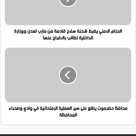
قادمة
من
مارب
لعدن
ووزارة
الحزام الامني يضبط شحنة سلاح قادمة من مارب لعدن ووزارة
الداخلية
الداخلية تطالب بالافراج عنها
تطالب
بالافراج
محافظ
عنها
حضرموت
يطلع
على
سير
العملية
الإمتحانية
في
وادي
وصحراء
محافظ حضرموت يطلع على سير العملية الإمتحانية في وادي وصحراء
المحافظة
المحافظة