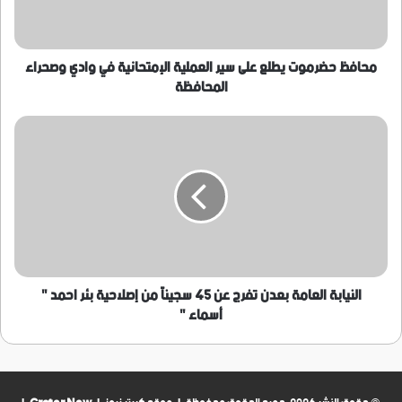
الإمتحانية
في
وادي
وصحراء
محافظ حضرموت يطلع على سير العملية الإمتحانية في وادي وصحراء
المحافظة
المحافظة
النيابة
العامة
بعدن
تفرج
عن
45
سجيناً
من
إصلاحية
بئر
النيابة العامة بعدن تفرج عن 45 سجيناً من إصلاحية بئر احمد "
احمد
أسماء "
"
أسماء
"