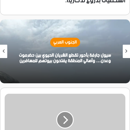
الشخصيات بدروع تذكارية.
الجنوب العربي
سيول جارفة بأحور تقطع الشريان الحيوي بين حضرموت
وعدن… وأهالي المنطقة يفتحون بيوتهم للمسافرين
محافظ
حضرموت
يطلع
على
سير
العملية