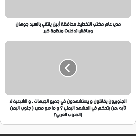
يلتقي
بالسيد
جوهان
ويناقش
مدير عام مكتب التخطيط محافظة أبين يلتقي بالسيد جوهان
تدخلات
ويناقش تدخلات منظمة كير
منظمة
كير
الجنوبيون
يقاتلون
و
يستشهدون
في
جميع
الجبهات
،
و
الشرعية
الجنوبيون يقاتلون و يستشهدون في جميع الجبهات ، و الشرعية لا
لا
تأبه ،من يتحكم في المشهد اليمني ؟ و ما هو مصير ( جنوب اليمن
تأبه
)الجنوب العربي؟
،من
يتحكم
في