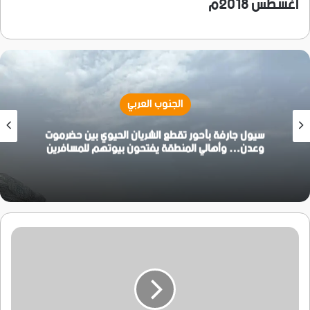
اغسطس 2018م
الجنوب العربي
سيول جارفة بأحور تقطع الشريان الحيوي بين حضرموت
وعدن… وأهالي المنطقة يفتحون بيوتهم للمسافرين
مدير
عام
مكتب
التخطيط
محافظة
أبين