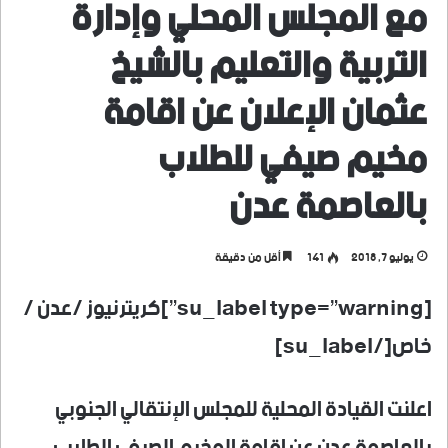
مع المجلس المحلي وإدارة
التربية والتعليم بالشيخ
عثمان الإعلان عن اقامة
مخيم صيفي للطلاب
بالعاصمة عدن
يوليو 7, 2018
141
أقل من دقيقة
[su_label type=”warning”]كريترنيوز /عدن /
خاص[/su_label]
اعلنت القيادة المحلية للمجلس الإنتقالي الجنوبي
بالعاصمة عدن عن اقامة المخيم الصيفي الطلابي