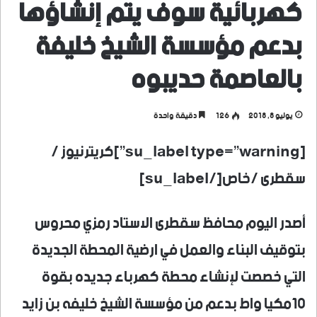
كهربائية سوف يتم إنشاؤها
بدعم مؤسسة الشيخ خليفة
بالعاصمة حديبوه
يوليو 8, 2018
126
دقيقة واحدة
[su_label type=”warning”]كريترنيوز /
سقطرى /خاص[/su_label]
أصدر اليوم محافظ سقطرى الاستاد رمزي محروس
بتوقيف البناء والعمل في ارضية المحطة الجديدة
التي خصصت لإنشاء محطة كهرباء جديده بقوة
10مكيا واط بدعم من مؤسسة الشيخ خليفه بن زايد