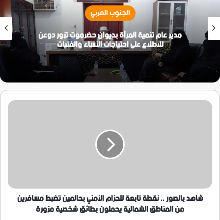
الجنوب العربي
مدير عام تنمية المرأة بديوان حضرموت تزور دوعن
للاطلاع على احتياجات النساء والفتيات
شاهد
بالصور
..
نقطة
تابعة
للحزام
الأمني
بحالمين
تضبط
مسافرين
شاهد بالصور .. نقطة تابعة للحزام الأمني بحالمين تضبط مسافرين
من
من المناطق الشمالية يحملون بطائق شخصية مزورة
المناطق