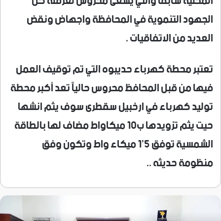
المحلية سابقاً والتي يسعئ محروس لعرقلة كل
الجهود التنموية في المحافظة واجهاض ونقض
العديد من الاتفاقيات .
تعتبر محطة كهرباء حديبوه التي تم توقيف العمل
فيها من قبل المحافظ محروس حالياً تعد أكبر محطة
توليد كهرباء في ارخبيل سقطرى سوف يثم انشها
حيت يثم تزويدها ب10 ميكاواط مضاف لها بالطاقة
الشمسية توفق 5’1 ميكاء واط وتكون وفق
منظومة حديثه ..