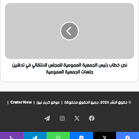
الشمالية
نص
يحملون
خطاب
بطائق
رئيس
شخصية
الجمعية
مزورة
العمومية
للمجلس
الانتقالي
في
تدشين
جلسات
نص خطاب رئيس الجمعية العمومية للمجلس الانتقالي في تدشين
الجمعية
جلسات الجمعية العمومية
العمومية
© حقوق النشر 2026، جميع الحقوق محفوظة | موقع كريتر نيوز |
Crater New
|
فيسبوك
‫X
انستقرام
تيلقرام