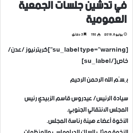
في تدشين جلسات الجمعية
العمومية
يوليو 8, 2018
150
3 دقائق
[su_label type=”warning”]كريترنيوز /عدن/
خاص[/su_label]
بِسْم الله الرحمن الرحيم
سيادة الرئيس/ عيدروس قاسم الزبيدي رئيس
المجلس الانتقالي الجنوبي.
الأخوة أعضاء هيئة رئاسة المجلس.
الأخوة ممثلي السلك الدبلوماسي والمنظمات