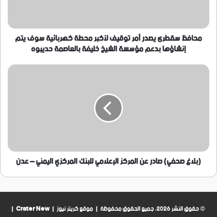
محطة
كهربائية
سوف
يتم
محافظ سقطرى يصدر أمر توقيف لأكبر محطة كهربائية سوف يتم
إنشاؤها
إنشاؤها بدعم مؤسسة الشيخ خليفة بالعاصمة حديبوه
بدعم
مؤسسة
(بلاغ
الشيخ
صحفي)
خليفة
صادر
بالعاصمة
عن
حديبوه
المركز
الإعلامي
للبنك
المركزي
اليمني
–
(بلاغ صحفي) صادر عن المركز الإعلامي للبنك المركزي اليمني – عدن
عدن
© حقوق النشر 2026، جميع الحقوق محفوظة | موقع كريتر نيوز |
Crater New
|