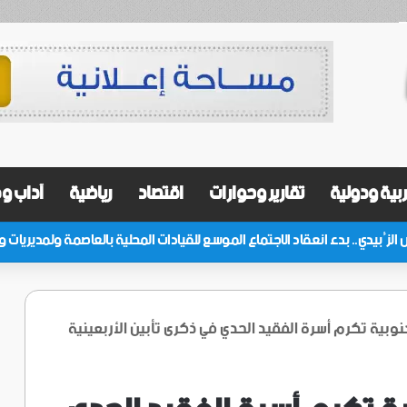
بية ودولية
تقارير وحوارات
اقتصاد
رياضية
آداب و