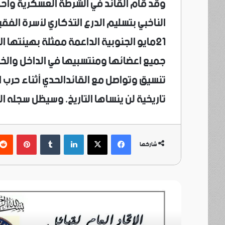
الناخبي بتسليم الدرع التذكاري لأسرة الف
٢١مايو الجنوبية الداعمة ممثلة بهيئتها 
تنسيق وتواصل مع القائدالحدي أثناء حرب ا
تاريخية لن ينساها التاريخ. وسيظل سجله ال
فيسبوك
‫X
لينكدإن
بينتي
شاركها
أ