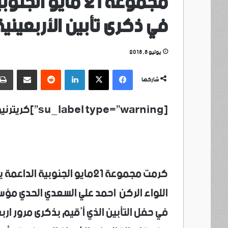
مجموعة 21 مايو 
في ذكرى تأبين الأربعينية
يوليو 8, 2018
فيسبوك
‫X
لينكدإن
مشاركة عبر البريد
شاركها
[su_label type=”warning”]كريترنيوز /العاصمة عدن /خاص[/su_label]
كرمت مجموعة ٢١مايو الجنوبية
اللواء الركن احمد علي السعدي الحدي مؤ
في حفل التأبين الذي أُقيم بذكرى مرور ارب