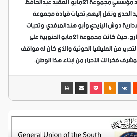
وقد قام القائد في الشرطة العسكرية وأحد مؤسسي مجموعة ٢١مايو العقيد عبدالحافظ
قيد الحدي ونقل إليهم تحيات قيادة مجموعة
الإدارية دوش اليزيدي وأبو هندالمرفدي وتحيات
جميع اعضائها ومنتسبيها في الداخل والخارج. حيث كانت مجموعة ٢١مايو الجنوبية على
لتحرير من المليشيا الحوثية والذي كأن له مواقف
مشرف فخرا لك الأحرار من ابناء هذا الوطن.
ريست
‫Pocket
Odnoklassniki
مشاركة عبر البريد
طباعة
قرأ التالي