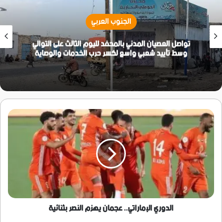
الجنوب العربي
تواصل العصيان المدني بالمحفد لليوم الثالث على التوالي
وسط تأييد شعبي واسع لكسر حرب الخدمات والوصاية
الدوري
الإماراتي..
عجمان
يهزم
النصر
بثنائية
الدوري الإماراتي.. عجمان يهزم النصر بثنائية