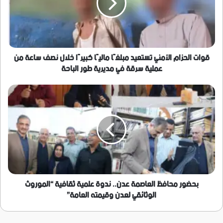
مبلغًا
ماليًا
كبيرًا
خلال
نصف
ساعة
قوات الحزام الأمني تستعيد مبلغًا ماليًا كبيرًا خلال نصف ساعة من
من
عملية سرقة في مديرية طور الباحة
عملية
سرقة
بحضور
في
محافظ
مديرية
العاصمة
طور
عدن..
الباحة
ندوة
علمية
ثقافية
“الموروث
الوثائقي
لعدن
بحضور محافظ العاصمة عدن.. ندوة علمية ثقافية “الموروث
وقيمته
الوثائقي لعدن وقيمته العامة”
العامة”