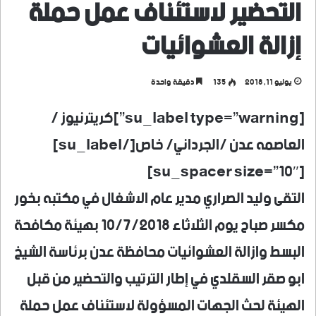
التحضير لاستئناف عمل حملة
إزالة العشوائيات
يوليو 11, 2018
135
دقيقة واحدة
[su_label type=”warning”]كريترنيوز /
العاصمه عدن /الجرداني/ خاص[/su_label]
[su_spacer size=”10″]
التقى وليد الصراري مدير عام الاشغال في مكتبه بخور
مكسر صباح يوم الثلاثاء 10/7/2018 بهيئة مكافحة
البسط وازالة العشوائيات محافظة عدن برئاسة الشيخ
ابو صقر السقلدي في إطار الترتيب والتحضير من قبل
الهيئة لحث الجهات المسؤولة لاستئناف عمل حملة