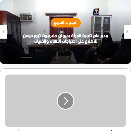
الجنوب العربي
مدير عام تنمية المرأة بديوان حضرموت تزور دوعن
للاطلاع على احتياجات النساء والفتيات
تقديراً
لمواقفه
الوطنية
:
نخب
سياسية
واجتماعية
بسيؤن
تــُكرم