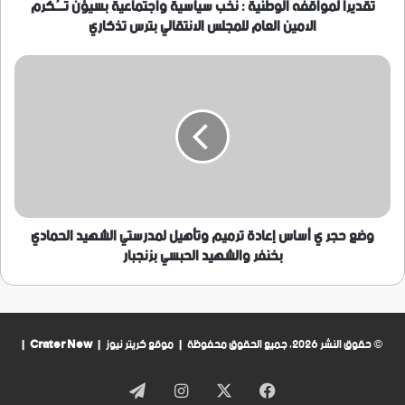
الامين
تقديراً لمواقفه الوطنية : نخب سياسية واجتماعية بسيؤن تــُكرم
العام
الامين العام للمجلس الانتقالي بترس تذكاري
للمجلس
الانتقالي
وضع
بترس
حجر
تذكاري
ي
أساس
إعادة
ترميم
وتأهيل
لمدرستي
الشهيد
الحمادي
وضع حجر ي أساس إعادة ترميم وتأهيل لمدرستي الشهيد الحمادي
بخنفر
بخنفر والشهيد الحبسي بزنجبار
والشهيد
الحبسي
بزنجبار
© حقوق النشر 2026، جميع الحقوق محفوظة | موقع كريتر نيوز |
Crater New
|
فيسبوك
‫X
انستقرام
تيلقرام