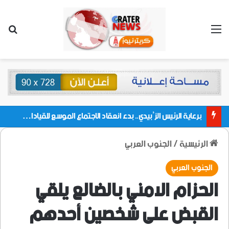
القائمة
بحث
برعاية الرئيس الزُبيدي.. بدء انعقاد الاجتماع الموسع للقيادات المحلية بالعاصمة ولمديريات وكتل مجلس العموم ومنسقيات الجامعة بالعاصمة عدن
الرئيسية
/
الجنوب العربي
الجنوب العربي
الحزام الامني بالضالع يلقي
القبض على شخصين أحدهم