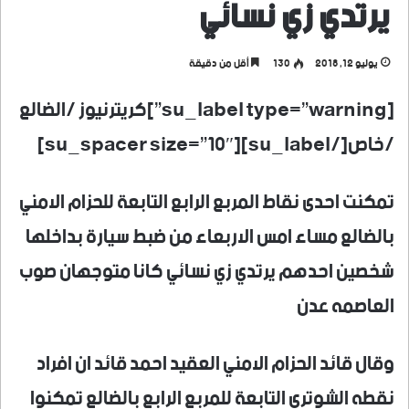
يرتدي زي نسائي
يوليو 12, 2018
130
أقل من دقيقة
[su_label type=”warning”]كريترنيوز /الضالع
/خاص[/su_label][su_spacer size=”10″]
تمكنت احدى نقاط المربع الرابع التابعة للحزام الامني
بالضالع مساء امس الاربعاء من ضبط سيارة بداخلها
شخصين احدهم يرتدي زي نسائي كانا متوجهان صوب
العاصمه عدن
وقال قائد الحزام الامني العقيد احمد قائد ان افراد
نقطه الشوتري التابعة للمربع الرابع بالضالع تمكنوا