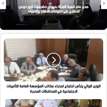
مدير عام تنمية المرأة بديوان حضرموت تزور دوعن
للاطلاع على احتياجات النساء والفتيات
الوزير
الوالي
يترأس
اجتماع
لمدراء
مكاتب
المؤسسة
العامة
للتأمينات
الاجتماعية
الوزير الوالي يترأس اجتماع لمدراء مكاتب المؤسسة العامة للتأمينات
في
الاجتماعية في المحافظات المحررة
المحافظات
المحررة
المكتب
التنفيذي