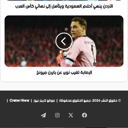
الأردن ينهي أحلام السعودية ويتأهل إلى نهائي كأس العرب
الإصابة
تغيب
نوير
عن
بايرن
ميونخ
الإصابة تغيب نوير عن بايرن ميونخ
© حقوق النشر 2026، جميع الحقوق محفوظة | موقع كريتر نيوز |
Crater New
|
فيسبوك
‫X
انستقرام
تيلقرام