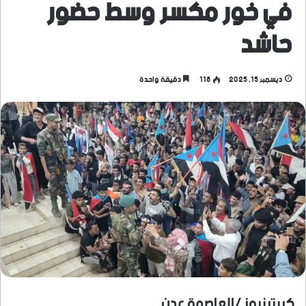
في خور مكسر وسط حضور
حاشد
ديسمبر 15, 2025
118
دقيقة واحدة
كريترنيوز /العاصمة عدن