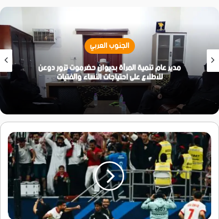
الجنوب العربي
مدير عام تنمية المرأة بديوان حضرموت تزور دوعن
للاطلاع على احتياجات النساء والفتيات
الأردن
ينهي
أحلام
السعودية
ويتأهل
إلى
نهائي
كأس
العرب