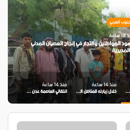
جنوب العربي
1 ساعة
ود المواطنين والتجار في إنجاح العصيان المدني
المديرية
منذ 14 ساعة
منذ 14 ساعة
جنة التصعيد الشعبي في زنجبار تثمن جهود المواطنين والتجار في إنجاح العصيان المدني بالمديرية
خلال زيارته للمناضل اللواء ناصر النوبة..الحالمي ويؤكد اهتمام المجلس الانتقالي برموز الثورة الجنوبية
انتقالي العاصمة عدن يعلن تأييده لدعوات العصيان المدني ومطالب النقابات الجنوبية
المجلس
الوطني