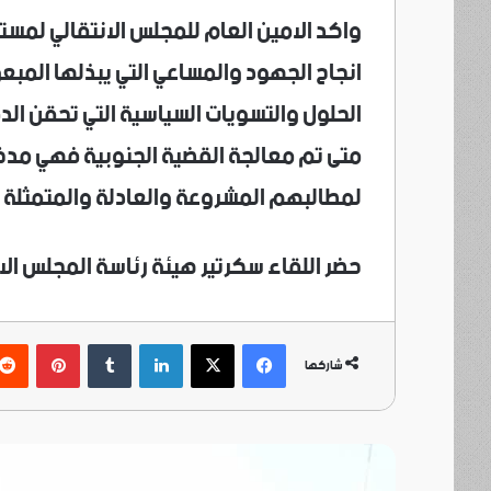
واكد الامين العام للمجلس الانتقالي لمست
انجاح الجهود والمساعي التي يبذلها المبع
الحلول والتسويات السياسية التي تحقن الد
متى تم معالجة القضية الجنوبية فهي مدخل
لمطالبهم المشروعة والعادلة والمتمثلة ف
حضر اللقاء سكرتير هيئة رئاسة المجلس الا
فيسبوك
‫X
لينكدإن
بينتي
شاركها
أ