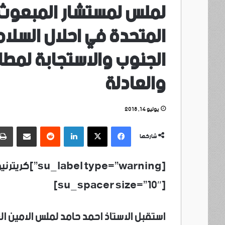
لملس لمستشار المبعوث 
المتحدة في احلال السلام
الجنوب والاستجابة لمط
والعادلة
يوليو 14, 2018
فيسبوك
‫X
لينكدإن
مشاركة عبر البريد
شاركها
[su_spacer size=”10″]
استقبل الاستاذ احمد حامد لملس الامين الع