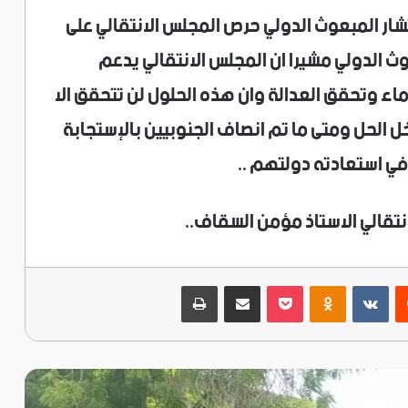
شار المبعوث الدولي حرص المجلس الانتقالي على
وث الدولي مشيرا ان المجلس الانتقالي يدعم
ماء وتحقق العدالة وان هذه الحلول لن تتحقق الا
 الحل ومتى ما تم انصاف الجنوبيين بالإستجابة
ي استعادته دولتهم ..
نتقالي الاستاذ مؤمن السقاف..
ريست
‫Pocket
Odnoklassniki
مشاركة عبر البريد
طباعة
قرأ التالي