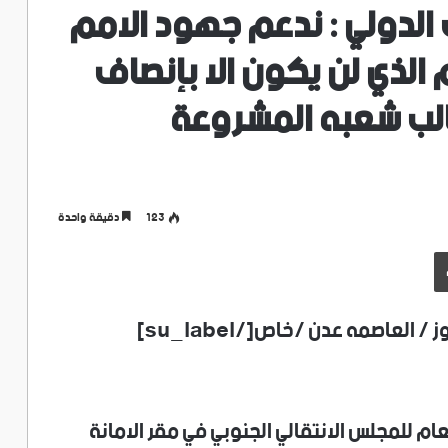
الدولي : ندعم جهود الامم
 الذي لن يكون الا بإنصاف
الب شعبه المشروعة
123
دقيقة واحدة
طباعة
[su_label type=”warning”]كريترنيوز / العاصمه عدن /خاص[/su_label]
ام للمجلس الانتقالي الجنوبي في مقر الامانة