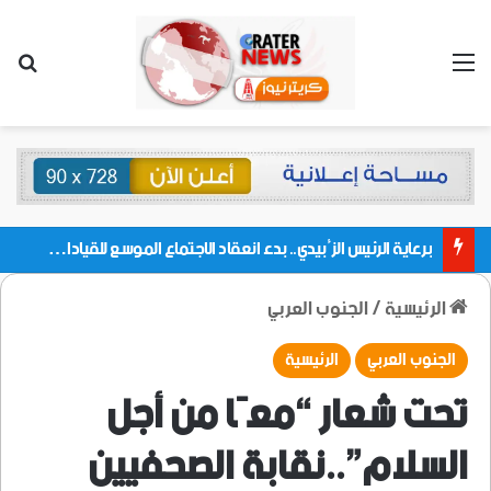
القائمة
بحث
برعاية الرئيس الزُبيدي.. بدء انعقاد الاجتماع الموسع للقيادات المحلية بالعاصمة ولمديريات وكتل مجلس العموم ومنسقيات الجامعة بالعاصمة عدن
الرئيسية
/
الجنوب العربي
الجنوب العربي
الرئيسية
تحت شعار “معًا من أجل
السلام”..نقابة الصحفيين