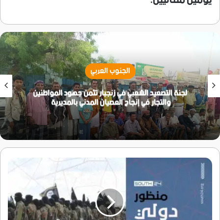
يومين متتاليين.
الجنوب العربي
لجنة التصعيد الشعبي في زنجبار تثمن جهود المواطنين
والتجار في إنجاح العصيان المدني بالمديرية
‏تنامي
التعاون
بين
الحوثيين
والقاعدة
وحركة