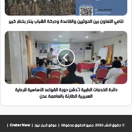
الشباب
ينذر
بخطر
كبير
‏تنامي التعاون بين الحوثيين والقاعدة وحركة الشباب ينذر بخطر كبير
دائرة
الخدمات
الطبية
تُدشن
دورة
القواعد
الأساسية
للرعاية
السريرية
الطارئة
دائرة الخدمات الطبية تُدشن دورة القواعد الأساسية للرعاية
بالعاصمة
السريرية الطارئة بالعاصمة عدن
عدن
© حقوق النشر 2026، جميع الحقوق محفوظة | موقع كريتر نيوز |
Crater New
|