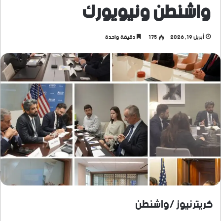
واشنطن ونيويورك
أبريل 19, 2026
175
دقيقة واحدة
كريترنيوز /واشنطن