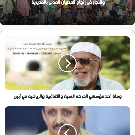
والتجار في إنجاح العصيان المدني بالمديرية
وفاة
أحد
مؤسسي
الحركة
الفنية
والثقافية
والرياضية
في
أبين
وفاة أحد مؤسسي الحركة الفنية والثقافية والرياضية في أبين
بأدوات
الحاضر
ينتصر
شعب
الجنوب