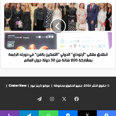
بالمديرية
انطلاق
ملتقى
"أرتوداي"
الدولي
"التمكين
بالفن"
في
دورته
الرابعة
بمشاركة
انطلاق ملتقى "أرتوداي" الدولي "التمكين بالفن" في دورته الرابعة
200
بمشاركة 200 فنانة من 30 دولة حول العالم
فنانة
من
30
دولة
حول
© حقوق النشر 2026، جميع الحقوق محفوظة | موقع كريتر نيوز |
Crater New
|
العالم
فيسبوك
‫X
انستقرام
تيلقرام