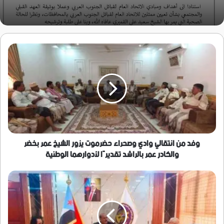
وفد
من
انتقالي
وادي
وصحراء
حضرموت
يزور
الشيخ
عمر
بخضر
وفد من انتقالي وادي وصحراء حضرموت يزور الشيخ عمر بخضر
والكادر
والكادر عمر بالراشد تقديرًا لأدوارهما الوطنية
عمر
بالراشد
هرهرة
تقديرًا
يبحث
لأدوارهما
مع
الوطنية
السفير
قاسم