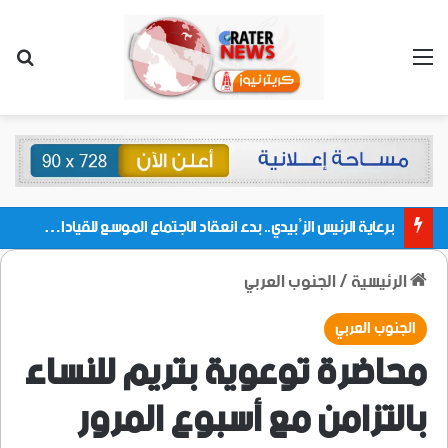
القائمة
بحث
برعاية الرئيس الزُبيدي.. بدء انعقاد الاجتماع الموسع للقيادات المحلية بالعاصمة ولمديريات وكتل مجلس العموم ومنسقيات الجامعة بالعاصمة عدن
الرئيسية
/
الجنوب العربي
الجنوب العربي
محاضرة توعوية بتريم للنساء
بالتزامن مع أسبوع المرور