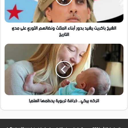
المثلث
ونضالهم
الثوري
على
مدى
الشيخ باكريت يشيد بدور أبناء المثلث ونضالهم الثوري على مدى
التاريخ
التاريخ
اتركه
يبكي..
خرافة
تربوية
يحطمها
العلم!
اتركه يبكي.. خرافة تربوية يحطمها العلم!