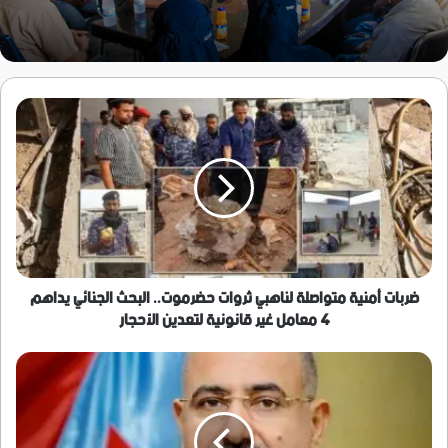
ضربات
أمنية
متواصلة
لناهبي
ثروات
حضرموت..
البحث
الجنائي
يداهم
4
ضربات أمنية متواصلة لناهبي ثروات حضرموت.. البحث الجنائي يداهم
معامل
4 معامل غير قانونية لتعدين الأحجار
غير
قانونية
الرئيس
لتعدين
الزُبيدي:
الأحجار
الذكرى
الـ11
لتحرير