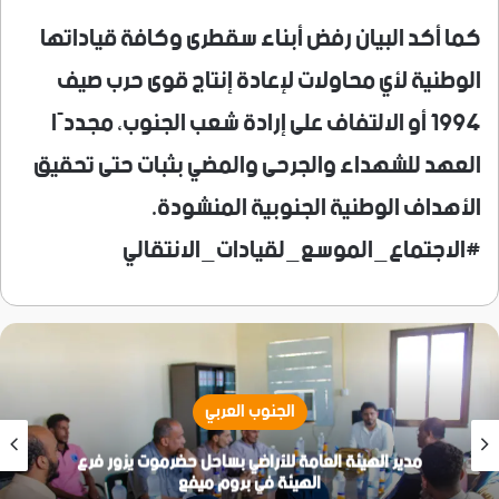
كما أكد البيان رفض أبناء سقطرى وكافة قياداتها
الوطنية لأي محاولات لإعادة إنتاج قوى حرب صيف
1994 أو الالتفاف على إرادة شعب الجنوب، مجددًا
العهد للشهداء والجرحى والمضي بثبات حتى تحقيق
الأهداف الوطنية الجنوبية المنشودة.
#الاجتماع_الموسع_لقيادات_الانتقالي
الجنوب العربي
مدير الهيئة العامة للأراضي بساحل حضرموت يزور فرع
الهيئة في بروم ميفع