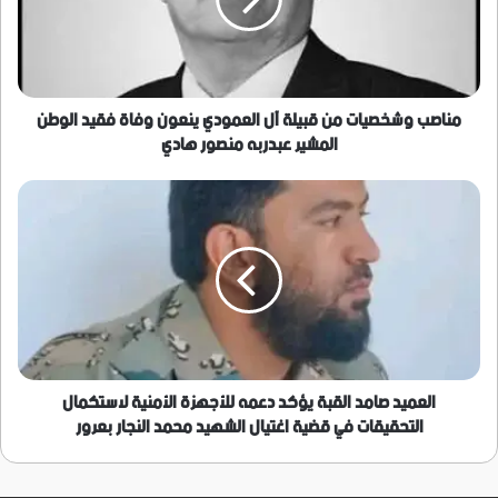
آل
العمودي
ينعون
وفاة
فقيد
الوطن
مناصب وشخصيات من قبيلة آل العمودي ينعون وفاة فقيد الوطن
المشير
المشير عبدربه منصور هادي
عبدربه
منصور
العميد
هادي
صامد
القبة
يؤكد
دعمه
للأجهزة
الأمنية
لاستكمال
التحقيقات
في
العميد صامد القبة يؤكد دعمه للأجهزة الأمنية لاستكمال
قضية
التحقيقات في قضية اغتيال الشهيد محمد النجار بعرور
اغتيال
الشهيد
محمد