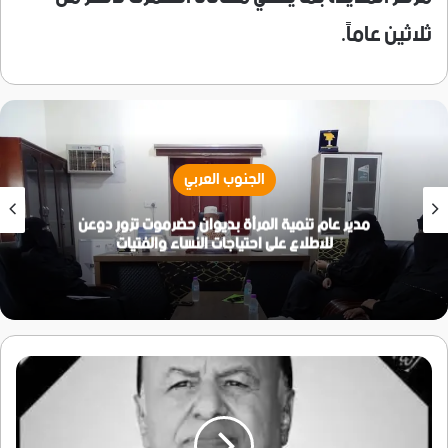
ثلاثين عاماً.
الجنوب العربي
مدير عام تنمية المرأة بديوان حضرموت تزور دوعن
للاطلاع على احتياجات النساء والفتيات
مناصب
وشخصيات
من
قبيلة