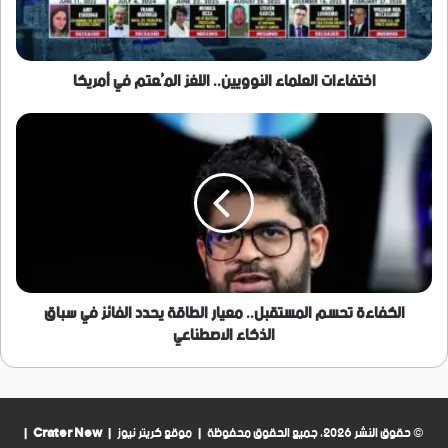
أمريكا
اختفاءات العلماء النوويين.. اللغز المُعتم في أمريكا
الكفاءة
تحسم
المستقبل..
معيار
الطاقة
يحدد
الفائز
في
سباق
الذكاء
الكفاءة تحسم المستقبل.. معيار الطاقة يحدد الفائز في سباق
الاصطناعي
الذكاء الاصطناعي
© حقوق النشر 2026، جميع الحقوق محفوظة | موقع كريتر نيوز |
Crater New
|