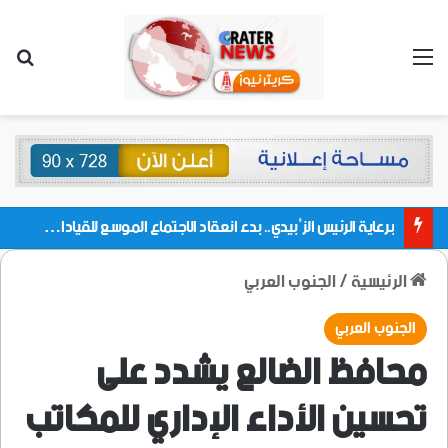
القائمة
بحث
برعاية الرئيس الزُبيدي.. بدء انعقاد الاجتماع الموسع للقيادات المحلية بالعاصمة ولمديريات وكتل مجلس العموم ومنسقيات الجامعة بالعاصمة عدن
الرئيسية
/
الجنوب العربي
الجنوب العربي
محافظ الضالع يشدد على
تحسين الأداء الإداري للمكاتب