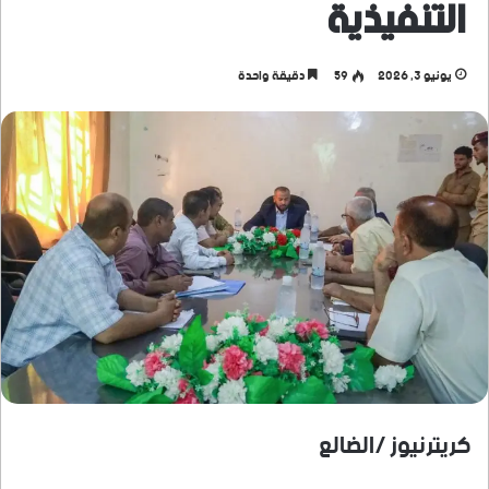
التنفيذية
يونيو 3, 2026
59
دقيقة واحدة
كريترنيوز /الضالع