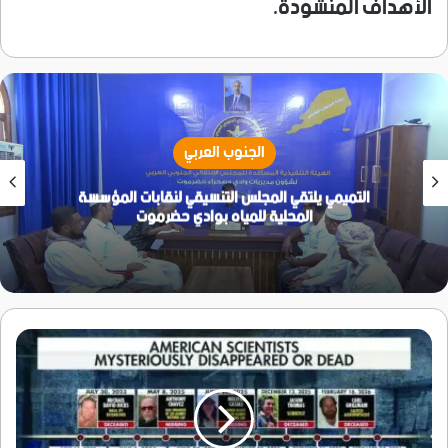
الأهداف المنشودة.
الجنوب العربي
رئيس مؤسسة رؤية عدن:نسعى لتمكين المرأة والشباب
وبناء مجتمع متكافل
اختفاءات
العلماء
النوويين..
اللغز
المُعتم
في