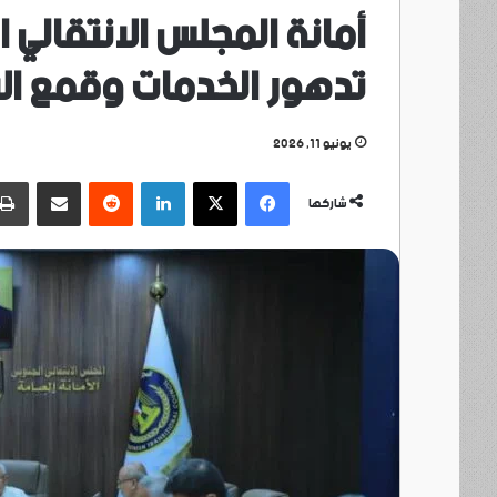
أمانة المجلس الانتقالي ا
تدهور الخدمات وقمع الا
يونيو 11, 2026
فيسبوك
‫X
لينكدإن
مشاركة عبر البريد
شاركها