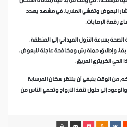
لية للمشكلة، في وقت تتزايد فيه معاناة السكان
شار البعوض وتفشي الملاريا، في مشهد يهدد
اع رقعة الإصابات.
الصحة بسرعة النزول الميداني إلى المنطقة،
ابقاً، وإطلاق حملة رش ومكافحة عاجلة للبعوض،
 الحي الكريتري العريق.
كم من الوقت ينبغي أن ينتظر سكان المرسابة
الوعود إلى حلول تنقذ الأرواح وتحمي الناس من
ريست
‫Pocket
Odnoklassniki
مشاركة عبر البريد
طباعة