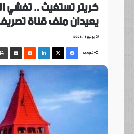
كريتر تستغيث .. تفشي ال
يعيدان ملف قناة تصريف 
يونيو 15, 2026
فيسبوك
‫X
لينكدإن
مشاركة عبر البريد
شاركها