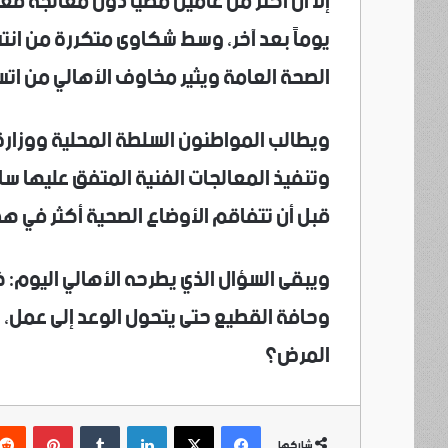
إلا أن أكثر من عامين مضيا دون معالجة فع
يوماً بعد آخر، وسط شكاوى متكررة من انت
الصحة العامة ويثير مخاوف الأهالي من اتس
ويطالب المواطنون السلطة المحلية ووزارة 
وتنفيذ المعالجات الفنية المتفق عليها س
قبل أن تتفاقم الأوضاع الصحية أكثر في هذا
ويبقى السؤال الذي يطرحه الأهالي اليوم: 
وحافة القطيع حتى يتحول الوعد إلى عمل، و
المرض؟
فيسبوك
‫X
لينكدإن
بينتي
شاركها