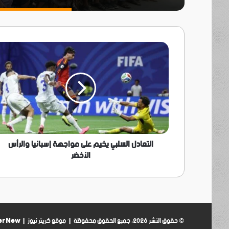
التعادل
السلبي
يخيم
على
مواجهة
إسبانيا
والرأس
الأخضر
التعادل السلبي يخيم على مواجهة إسبانيا والرأس
الأخضر
© حقوق النشر 2026، جميع الحقوق محفوظة | موقع كريتر نيوز |
er New