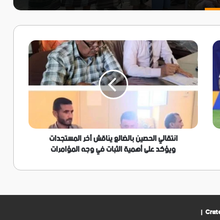
انتقالي
الحصين
بالضالع
يناقش
آخر
المستجدات
ويؤكد
على
أهمية
الثبات
انتقالي الحصين بالضالع يناقش آخر المستجدات
في
ويؤكد على أهمية الثبات في وجه المؤامرات
وجه
المؤامرات
|
Crat