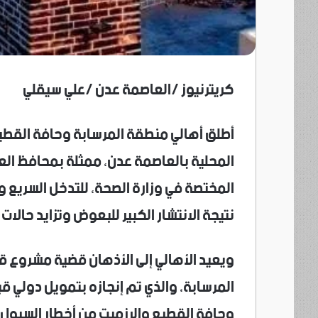
كريترنيوز /العاصمة عدن /علي سيقلي
أطلق أهالي منطقة المرسابة وحافة القطيع 
المحلية بالعاصمة عدن، ممثلة بمحافظ الع
المختصة في وزارة الصحة، للتدخل السريع و
نتيجة الانتشار الكبير للبعوض وتزايد حالات 
ويعيد الأهالي إلى الأذهان قضية مشروع ق
المرسابة، والذي تم إنجازه بتمويل دولي ق
وحافة القطيع والرزميت من أخطار السيول و