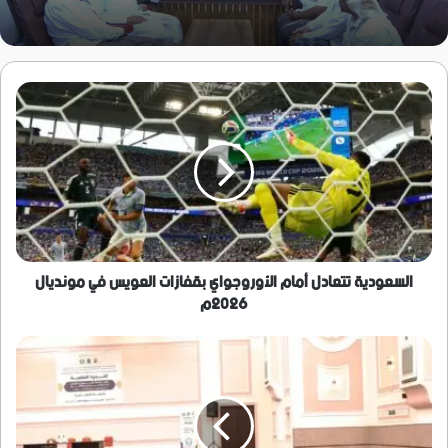
السعودية
تتعادل
أمام
الأوروجواي
بقفازات
العويس
في
مونديال
2026م
السعودية تتعادل أمام الأوروجواي بقفازات العويس في مونديال
2026م
افتتاح
الندوة
العلمية
الفكرية
بالعاصمة