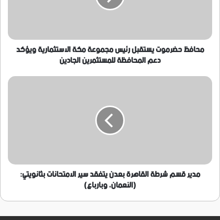
مكة
الاستثمارية
ويؤكد
دعم
المحافظة
محافظ حضرموت يستقبل رئيس مجموعة مكة الاستثمارية ويؤكد
للمستثمرين
دعم المحافظة للمستثمرين الجادين
الجادين
مدير
قسم
شرطة
القاهرة
بعدن
يتفقد
سير
الامتحانات
بثانويتي:
(النعمان،
مدير قسم شرطة القاهرة بعدن يتفقد سير الامتحانات بثانويتي:
وبارباع)
(النعمان، وبارباع)