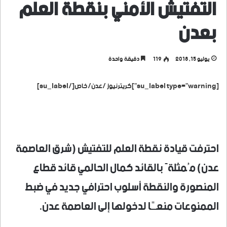
التفتيش الأمني بنقطة العلم
بعدن
يوليو 15, 2018
119
دقيقة واحدة
[su_label type=”warning”]كريترنيوز /عدن/خاص[/su_label]
احترفت قيادة نقطة العلم للتفتيش (شرق العاصمة
عدن) مُمثلةً بالقائد كمال الحالمي قائد قطاع
المنصورة والنقطة أسلوب احترافي جديد في ضبط
الممنوعات منعـًا لدخولها إلى العاصمة عدن.