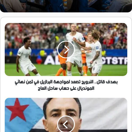
بهدف
قاتل..
النرويج
تصعد
لمواجهة
البرازيل
في
ثمن
نهائي
المونديال
بهدف قاتل.. النرويج تصعد لمواجهة البرازيل في ثمن نهائي
على
المونديال على حساب ساحل العاج
حساب
ساحل
أبين
العاج
تُسقط
ورقة
التوت..
الإعلامي
الحنشي