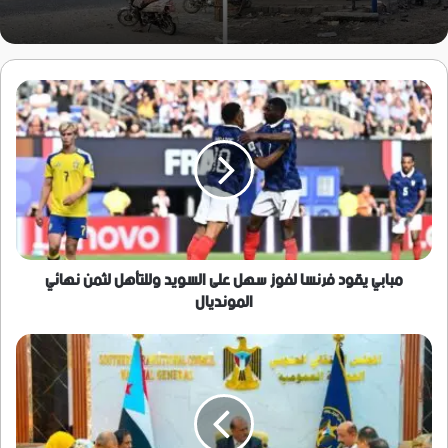
مبابي
يقود
فرنسا
لفوز
سهل
على
السويد
وللتأهل
لثمن
نهائي
مبابي يقود فرنسا لفوز سهل على السويد وللتأهل لثمن نهائي
المونديال
المونديال
الهيئة
الإدارية
للجمعية
الوطنية
تشيد