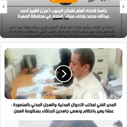
رئاسة الاتحاد العام لقبائل الجنوب تُعيّن الشيخ أحمد
عبدالله محمد بلحاف ممثلاً للاتحاد في محافظة المهرة
المدير
الفني
لمكتب
الأحوال
المدنية
والسجل
المدني
بالمنصورة
:
عملنا
المدير الفني لمكتب الأحوال المدنية والسجل المدني بالمنصورة :
يسير
عملنا يسير بانتظام ونسعى جاهدين للارتقاء بمنظومة العمل
بانتظام
ونسعى
محافظ