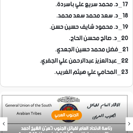
17_د. محمد سريع علي باسردة.
18_د. سعد محمد سعد محمد.
19_د. محمود شايف حسين حسن.
20_د. صالح محسن الحاج.
21_فضل محمد حسين الجعدي.
22_عبدالعزيز عبدالرحمن علي الجفري.
23_المحامي علي هيثم الغريب.
الجنوب العربي
رئاسة الاتحاد العام لقبائل الجنوب تُعيّن الشيخ أحمد