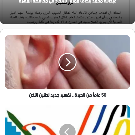
عبدالله محمد بلحاف ممثلاً للاتحاد في محافظة المهرة
50
عاماً
من
الحيرة..
تفسير
جديد
لطنين
الأذن
50 عاماً من الحيرة.. تفسير جديد لطنين الأذن
بيان
صادر
عن
مركز
الرياض