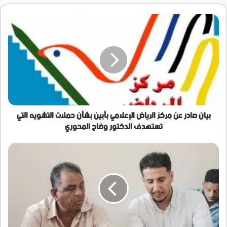
بيان
صادر
عن
مركز
الرياض
الإعلامي
بأبين
بشأن
حملات
التشويه
بيان صادر عن مركز الرياض الإعلامي بأبين بشأن حملات التشويه التي
التي
تستهدف الدكتور وضاح المحوري
تستهدف
الدكتور
إتمام
وضاح
عملية
المحوري
الاستلام
والتسليم
بين
الإدارة
السابقة
والجديدة