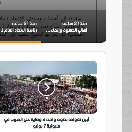
منذ 21 ساعة
منذ 21 ساعة
أهالي الحسوة وإنماء وأبو حربة والطيارين والشعب ينظمون وقفة احتجاجية رفضًا للاعتداء على مقبرة أبو حربة بالبريقة
رئاسة الاتحاد العام لقبائل الجنوب تُعيّن الشي
أبين
تقولها
بصوت
واحد:
لا
وصاية
على
الجنوب
في
مليونية
أبين تقولها بصوت واحد: لا وصاية على الجنوب في
7
مليونية 7 يوليو
يوليو