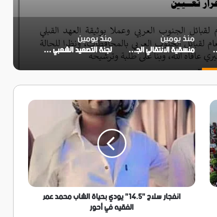
منذ يومين
منذ يومين
خ أحمد عبدالله محمد بلحاف ممثلاً للاتحاد في محافظة المهرة
منسقية الانتقالي الجنوبي بجامعة عدن تؤيد دعوة انتقالي العاصمة بتنفيذ العصيان المدني السلمي
لجنة التصعيد الشعبي في زنجبار تثمن جهود المواطنين والتجار في إنجاح العصيان المدني بالمديرية
انفجار
سلاح
"14.5"
يودي
بحياة
الشاب
محمد
عمر
الفقيه
في
انفجار سلاح "14.5" يودي بحياة الشاب محمد عمر
أحور
الفقيه في أحور