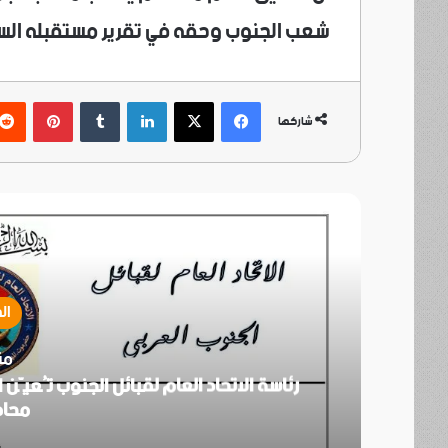
شعب الجنوب وحقه في تقرير مستقبله الس
فيسبوك
‫X
لينكدإن
بينتي
شاركها
أ
ا
د في
منسقية الانتقالي الجنوبي بجامعة عدن ت