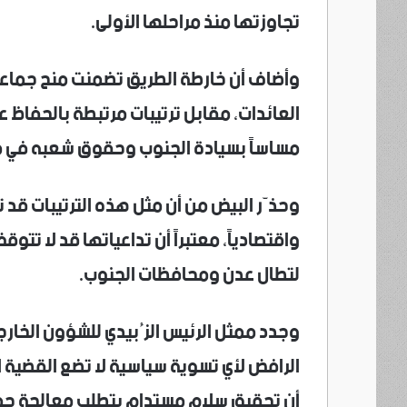
تجاوزتها منذ مراحلها الأولى.
وأضاف أن خارطة الطريق تضمنت منح جماعة
العائدات، مقابل ترتيبات مرتبطة بالحفاظ عل
مساساً بسيادة الجنوب وحقوق شعبه في م
وحذّر البيض من أن مثل هذه الترتيبات قد ت
واقتصادياً، معتبراً أن تداعياتها قد لا ت
لتطال عدن ومحافظات الجنوب.
وجدد ممثل الرئيس الزُبيدي للشؤون الخارج
الرافض لأي تسوية سياسية لا تضع القضية ا
أن تحقيق سلام مستدام يتطلب معالجة جم