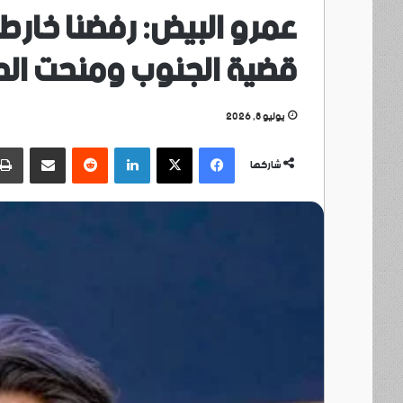
عمرو البيض: رفضنا خارط
قضية الجنوب ومنحت الحو
يوليو 8, 2026
فيسبوك
‫X
لينكدإن
مشاركة عبر البريد
شاركها